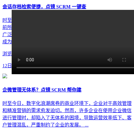
会话存档检索便捷，点镜 SCRM 一键查
时至今日，数字化浪潮席卷的商业环境中，企业管理正面临着
前所未有的挑战与机遇。随着微信等社交工具在企业沟通中的
广泛应用，如何高效管理微信会话内容、快速检索关键信息，
成为了众多企业亟待解决的管理难题。传统 ...
浏览量:51
12日22月
企微管理无体系？点镜 SCRM 帮你建
时至今日，数字化浪潮席卷的商业环境下，企业对于高效管理
和精准营销的需求愈发迫切。然而，许多企业在使用企业微信
进行管理时，却陷入了无体系的困境，导致运营效率低下、客
户管理混乱，严重制约了企业的发展。 ...