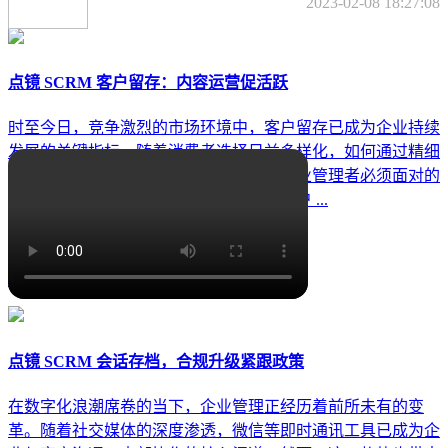
2023-02-08 18:27:08
点镜 SCRM 客户留存：内容运营促活跃
时至今日，竞争激烈的市场环境中，客户留存已成为企业持续
发展的关键指标。随着消费者选择日益多样化，如何通过精细
化运营提升客户活跃度与忠诚度，成为企业管理者必须面对的
核心命题。而内容运营作为连接品牌与客户 ...
浏览量:52
12日25月
点镜 SCRM 会话存档，合规升级紧跟政策
在数字化浪潮席卷的当下，企业管理正经历着前所未有的变
革。随着社交媒体的深度渗透，微信等即时通讯工具已成为企