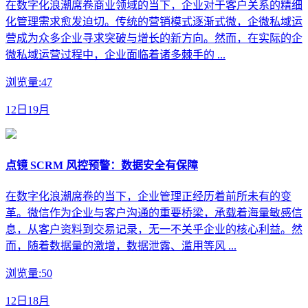
在数字化浪潮席卷商业领域的当下，企业对于客户关系的精细
化管理需求愈发迫切。传统的营销模式逐渐式微，企微私域运
营成为众多企业寻求突破与增长的新方向。然而，在实际的企
微私域运营过程中，企业面临着诸多棘手的 ...
浏览量:47
12日19月
点镜 SCRM 风控预警：数据安全有保障
在数字化浪潮席卷的当下，企业管理正经历着前所未有的变
革。微信作为企业与客户沟通的重要桥梁，承载着海量敏感信
息，从客户资料到交易记录，无一不关乎企业的核心利益。然
而，随着数据量的激增，数据泄露、滥用等风 ...
浏览量:50
12日18月