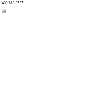
400-619-9527